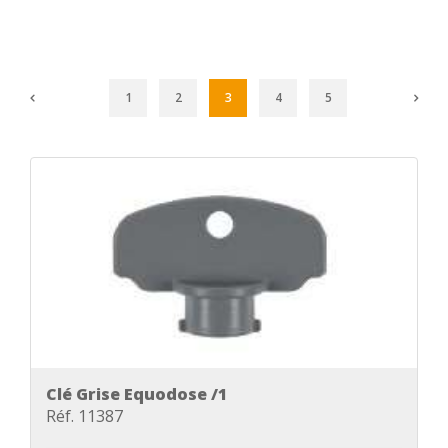
1
2
3
4
5
Clé Grise Equodose /1
Réf. 11387