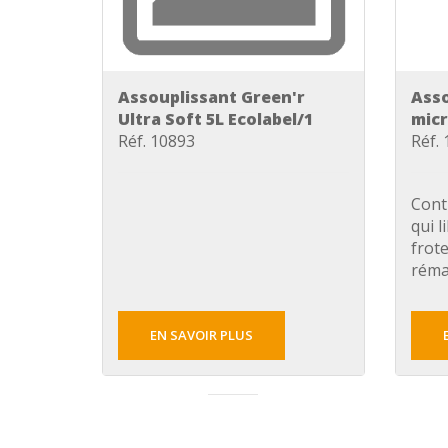
Assouplissant Green'r
Asso
Ultra Soft 5L Ecolabel/1
micr
Réf. 10893
Réf.
Cont
qui l
frot
réman
EN SAVOIR PLUS