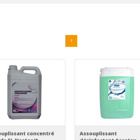
1
uplissant concentré
Assouplissant