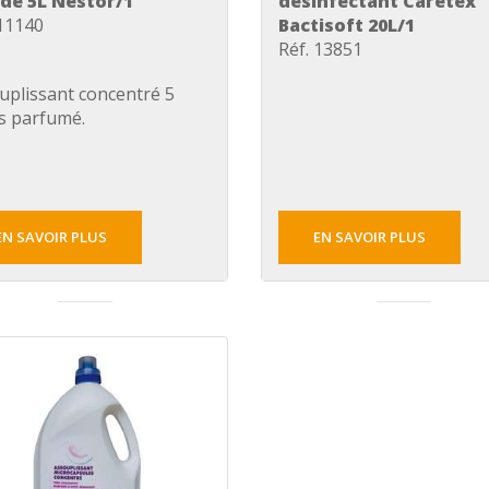
ide 5L Nestor/1
désinfectant Caretex
 11140
Bactisoft 20L/1
Réf. 13851
uplissant concentré 5
es parfumé.
EN SAVOIR PLUS
EN SAVOIR PLUS