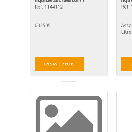
liquide 20L Nestor/1
liqu
Réf. 1144112
Réf.
602505
Asso
Litr
EN SAVOIR PLUS