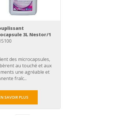
uplissant
ocapsule 3L Nestor/1
 15100
ient des microcapsules,
ibèrent au touché et aux
ements une agréable et
ente fraîc...
EN SAVOIR PLUS