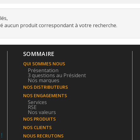
és,
é aucun produit correspondant à votre recherche.
SOMMAIRE
QUI SOMMES NOUS
Présentation
3 questions au Président
Nos marques
NOS DISTRIBUTEURS
NOS ENGAGEMENTS
Services
RSE
Nos valeurs
NOS PRODUITS
NOS CLIENTS
NOUS RECRUTONS