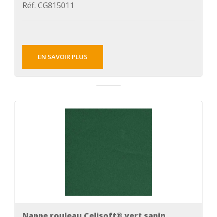
Réf. CG815011
EN SAVOIR PLUS
Nappe rouleau Celisoft® vert sapin