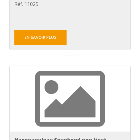
Réf. 11025
EN SAVOIR PLUS
Nappe rouleau Spunbond non tissé