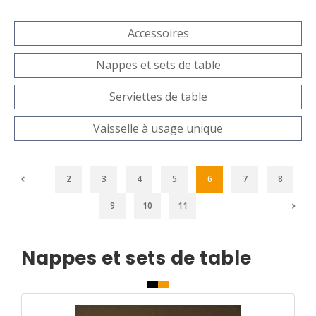
Accessoires
Nappes et sets de table
Serviettes de table
Vaisselle à usage unique
2
3
4
5
6
7
8
9
10
11
Nappes et sets de table