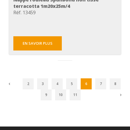
terracotta 1m20x25m/4
Réf. 13459
EN SAVOIR PLUS
2
3
4
5
6
7
8
9
10
11